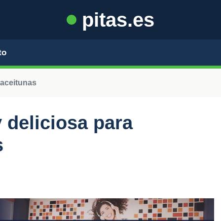
pitas.es
to
 aceitunas
 deliciosa para
s