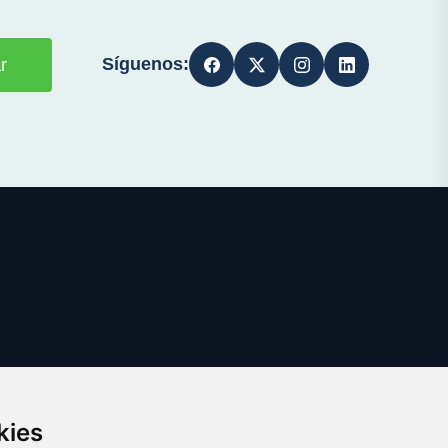
Síguenos:
r
kies