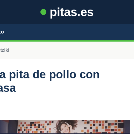
pitas.es
to
tziki
 pita de pollo con
casa