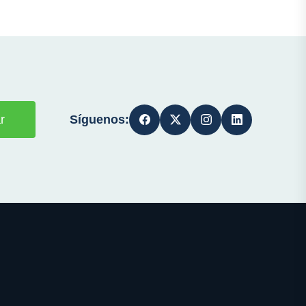
Síguenos:
r