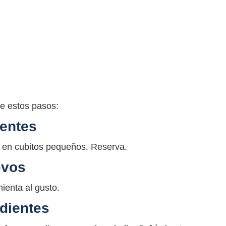
ue estos pasos:
ientes
e en cubitos pequeños. Reserva.
evos
ienta al gusto.
edientes