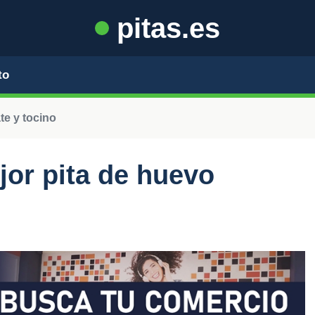
pitas.es
to
te y tocino
jor pita de huevo